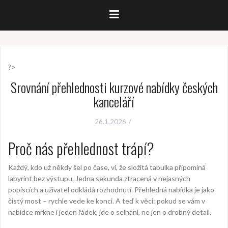
?>
Srovnání přehlednosti kurzové nabídky českých
kanceláří
26.1.2026
Proč nás přehlednost trápí?
Každý, kdo už někdy šel po čase, ví, že složitá tabulka připomíná
labyrint bez výstupu. Jedna sekunda ztracená v nejasných
popiscích a uživatel odkládá rozhodnutí. Přehledná nabídka je jako
čistý most – rychle vede ke konci. A teď k věci: pokud se vám v
nabídce mrkne i jeden řádek, jde o selhání, ne jen o drobný detail.