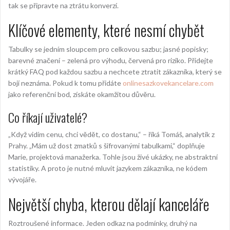
tak se připravte na ztrátu konverzí.
Klíčové elementy, které nesmí chybět
Tabulky se jedním sloupcem pro celkovou sazbu; jasné popisky;
barevné značení – zelená pro výhodu, červená pro riziko. Přidejte
krátký FAQ pod každou sazbu a nechcete ztratit zákazníka, který se
bojí neznáma. Pokud k tomu přidáte
onlinesazkovekancelare.com
jako referenční bod, získáte okamžitou důvěru.
Co říkají uživatelé?
„Když vidím cenu, chci vědět, co dostanu,“ – říká Tomáš, analytik z
Prahy. „Mám už dost zmatků s šifrovanými tabulkami,“ doplňuje
Marie, projektová manažerka. Tohle jsou živé ukázky, ne abstraktní
statistiky. A proto je nutné mluvit jazykem zákazníka, ne kódem
vývojáře.
Největší chyba, kterou dělají kanceláře
Roztroušené informace. Jeden odkaz na podmínky, druhý na