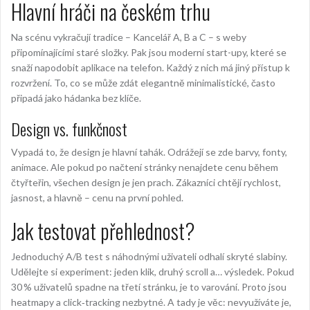
Hlavní hráči na českém trhu
Na scénu vykračují tradice – Kancelář A, B a C – s weby
připomínajícími staré složky. Pak jsou moderní start-upy, které se
snaží napodobit aplikace na telefon. Každý z nich má jiný přístup k
rozvržení. To, co se může zdát elegantně minimalistické, často
připadá jako hádanka bez klíče.
Design vs. funkčnost
Vypadá to, že design je hlavní tahák. Odrážejí se zde barvy, fonty,
animace. Ale pokud po načtení stránky nenajdete cenu během
čtyřteřin, všechen design je jen prach. Zákazníci chtějí rychlost,
jasnost, a hlavně – cenu na první pohled.
Jak testovat přehlednost?
Jednoduchý A/B test s náhodnými uživateli odhalí skryté slabiny.
Udělejte si experiment: jeden klik, druhý scroll a… výsledek. Pokud
30 % uživatelů spadne na třetí stránku, je to varování. Proto jsou
heatmapy a click‑tracking nezbytné. A tady je věc: nevyužíváte je,