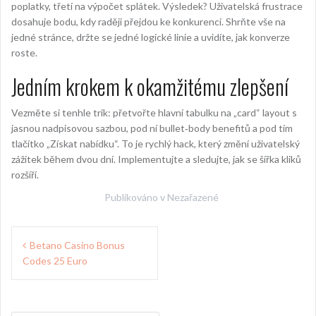
poplatky, třetí na výpočet splátek. Výsledek? Uživatelská frustrace
dosahuje bodu, kdy raději přejdou ke konkurenci. Shrňte vše na
jedné stránce, držte se jedné logické linie a uvidíte, jak konverze
roste.
Jedním krokem k okamžitému zlepšení
Vezměte si tenhle trik: přetvořte hlavní tabulku na „card“ layout s
jasnou nadpisovou sazbou, pod ní bullet‑body benefitů a pod tím
tlačítko „Získat nabídku“. To je rychlý hack, který změní uživatelský
zážitek během dvou dní. Implementujte a sledujte, jak se šířka kliků
rozšíří.
Publikováno v Nezařazené
Navigace
Betano Casino Bonus
pro
Codes 25 Euro
příspěvek